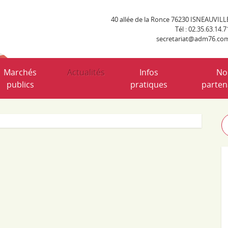
40 allée de la Ronce 76230 ISNEAUVILL
Tél : 02.35.63.14.7
secretariat@adm76.co
Marchés
Actualités
Infos
No
publics
pratiques
parten