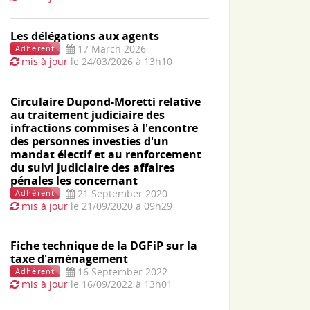
Les délégations aux agents
17 March 2026
Adhérent
mis à jour
le 24/03/2026 à 13h10
Circulaire Dupond-Moretti relative
au traitement judiciaire des
infractions commises à l'encontre
des personnes investies d'un
mandat électif et au renforcement
du suivi judiciaire des affaires
pénales les concernant
21 September 2020
Adhérent
mis à jour
le 21/09/2020 à 09h29
Fiche technique de la DGFiP sur la
taxe d'aménagement
16 September 2022
Adhérent
mis à jour
le 16/09/2022 à 13h01