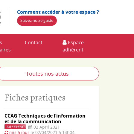
Comment accéder à votre espace ?
E
1
Suivez notre guide
m
s
Contact
Espace
aires
adhérent
Toutes nos actus
Fiches pratiques
CCAG Techniques de l’information
et de la communication
02 April 2021
Adhérent
mis à jour
le 02/04/2021 à 14h04